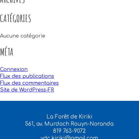
CATÉGORIES
Aucune catégorie
MÉTA
Connexion
Flux des publications
Flux des commentaires
Site de WordPress-FR
La Forêt de Kiriki
561, av. Murdoch Rouyn-Noranda
819 763-9072
vdc.kiriki@gmail.com