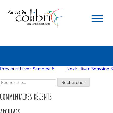
HIVER SEMAINE 4
NAVIGATION
Previous:
Hiver Semaine 5
Next:
Hiver Semaine 3
DE
Rechercher :
L'ARTICLE
COMMENTAIRES RÉCENTS
ARCHIVES