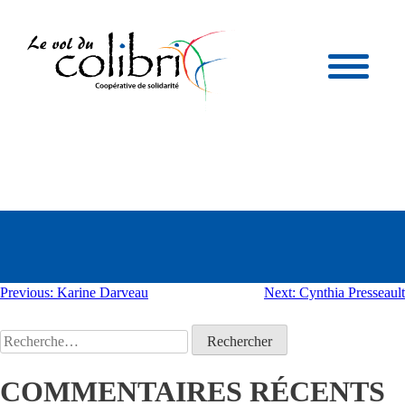
MANON
THIBAULT
NAVIGATION
Previous:
Karine Darveau
Next:
Cynthia Presseault
DE
Rechercher :
L'ARTICLE
COMMENTAIRES RÉCENTS