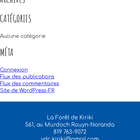
CATÉGORIES
Aucune catégorie
MÉTA
Connexion
Flux des publications
Flux des commentaires
Site de WordPress-FR
La Forêt de Kiriki
561, av. Murdoch Rouyn-Noranda
819 763-9072
vdc.kiriki@gmail.com