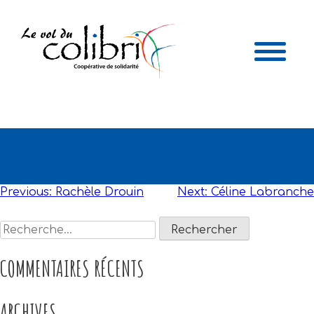
LINDA MARTEL
NAVIGATION
Previous:
Rachèle Drouin
Next:
Céline Labranche
DE
Rechercher :
L'ARTICLE
COMMENTAIRES RÉCENTS
ARCHIVES