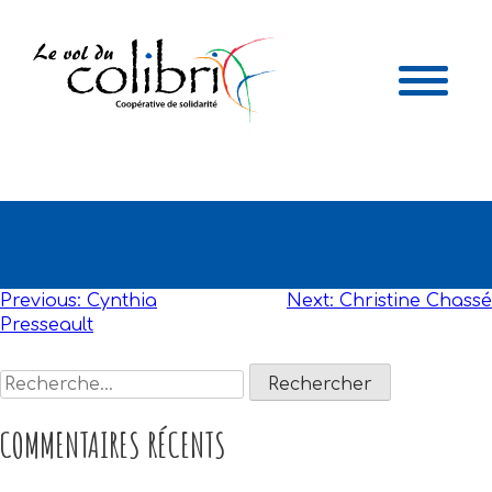
CARINE DALLAIRE
NAVIGATION
Previous:
Cynthia
Next:
Christine Chassé
Presseault
DE
L'ARTICLE
Rechercher :
COMMENTAIRES RÉCENTS